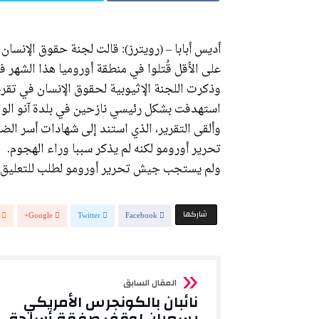
على الأقل قُتلوا في منطقة أوروميا هذا الشهر
وذكرت اللجنة الإثيوبية لحقوق الإنسان في تقري
استهدفت بشكل رئيسي نازحين في بلدة آنو الواقعة على بعد نحو 380 كيلومتر
وألقى التقرير، الذي استند إلى شهادات أسر ا
تحرير أورومو لكنه لم يذكر سببا وراء الهجوم.
ولم يستجب جيش تحرير أورومو لطلب للتعليق.
‫‫ شاركها‬
Google+
Twitter
Facebook
نائبان بالكونجرس الأمريكي
يسعيان لوقف صفقة أسلحة