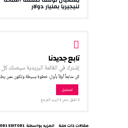
لنيجيريا بمليار دولار
‫مقالات ذات صلة‬
‫‫المزيد بواسطة‬ ‬ EDITOR1 EDITOR1