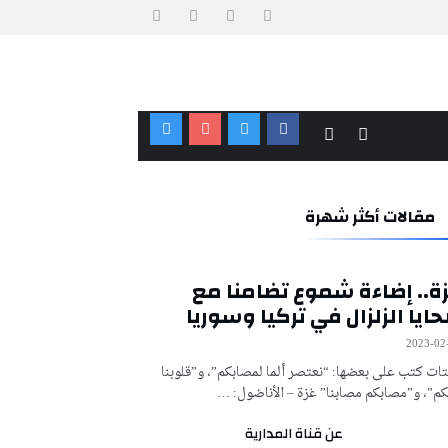
مقالات أكثر شهرة
ة.. إضاءة شموع تضامنا مع
ايا الزلزال في تركيا وسوريا
2023-02
تات كتب على بعضها: “نعتصر ألما لمصابكم”، و”قلوبنا
م”، و”مصابكم مصابنا” غزة – الأناضول: …
عن قناة المدارية