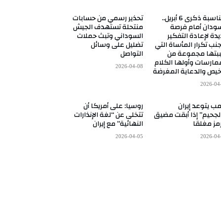
بمناسبة ذكرى 6 أبريل..
تحذير رسمي من حسابات
ودان أمام فرصة
منتحلة تستهدف الجيش
دة لإعادة التفكير
السوداني وتبث حملات
نب تكرار المأساة التي
تضليل على وسائل
بتها مجموعة من
التواصل
مارسات وأولها الكلام
2026-04-08
خيص والدعاية المغرضة
2026-04
مب يتوعد إيران
روسيا: على أمريكا أن
لجحيم” إذا أبقت مضيق
تتخلى عن “لغة الإنذارات
مز مغلقا
النهائية” مع إيران
2026-04-05
2026-04