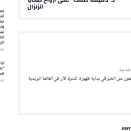
الزلزال
الس
جدي
وتج
سب
الم
الر
-06
ترا
“با
هر
-05