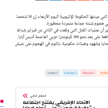
أديس أبابا – (رويترز): قالت لجنة حقوق الإنسان التي عينتها الحكومة الإثيوبية اليوم الأربعاء إن 50 شخصا
 في هجوم شنته جماعة متمردة محظورة.
ر أن عمليات القتل التي وقعت في الثاني من فبراير شباط
ا غربي العاصمة أديس أبابا.
لضحايا وشهود وهيئات حكومية، باللوم في الهجوم على جيش
Tumblr
Linkedin
Pinterest
Reddit
الاتحاد الإفريقي يفتتح اجتماعه
بـ”دقيقة صمت” على أرواح ضحايا