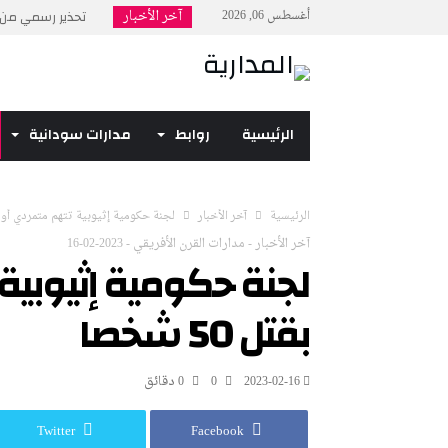
آخر الأخبار
أغسطس 06, 2026
تحذير رسمي من ح
بمناسبة ذكرى 6 أبريل.. السودان أمام فرصة جديدة...
روسيا: على أمريكا
ترامب يتوعد إيران 
الرئيسية
روابط
مدارات سودانية
إن بي سي نيوز: وص
‫الرئيسية‬
آخر الأخبار
لجنة حكومية إثيوبية تتهم متمردي أوروميا ب
آخر الأخبار
-
مدارات القرن الأفريقي
-
2023-02-16
لجنة حكومية إثيوبية
بقتل 50 شخصا
2023-02-16
0
0 ‫دقائق‬
Twitter
Facebook