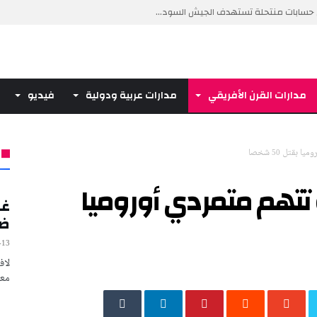
سابات منتحلة تستهدف الجيش السود...
 أن تتخلى عن “لغة الإنذ...
“بالجحيم” إذا أب...
مدارات القرن الأفريقي
مدارات عربية ودولية
فيديو
ول طائرة عسكرية أمريكية إلى ا...
قتل 50 شخصا
 تتهم متمردي أوروميا
غز
ضح
-13
لاف
معك