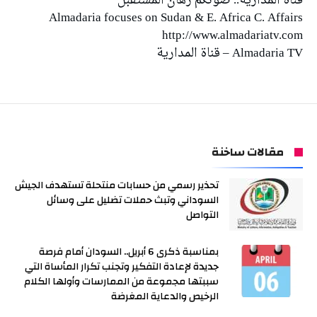
‏‏‏‏‏‏‏‏‏‏‏‏‏‏‏‏قناة المدارية.. صوتكم رهان المستقبل
Almadaria focuses on Sudan & E. Africa C. Affairs
http://www.almadariatv.com
Almadaria TV – قناة المدارية
مقالات ساخنة
تحذير رسمي من حسابات منتحلة تستهدف الجيش
السوداني وتبث حملات تضليل على وسائل
التواصل
بمناسبة ذكرى 6 أبريل.. السودان أمام فرصة
جديدة لإعادة التفكير وتجنب تكرار المأساة التي
سببتها مجموعة من الممارسات وأولها الكلام
الرخيص والدعاية المغرضة