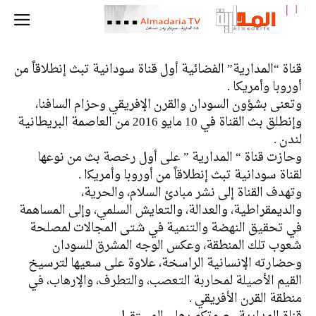
قناة “المدارية” الفضائية أول قناة سودانية تبث إنطلاقاً من
أوروبا وأمريكا .
وﺗﻌﻨﻰ ﺑﺸﺆﻭﻥ ﺍﻟﺴﻮﺩﺍﻥ ﻭﺍﻟﻘﺮﻥ ﺍﻹﻓﺮﻳﻘﻲ ﻭﺣﺰﺍﻡ ﺍﻟﺴﺎﻓﻨﺎ،
وإنطلق بث القناة ﻓﻲ 10 ﻣﺎﻳﻮ 2016 ﻣﻦ ﺍﻟﻌﺎﺻﻤﺔ ﺍﻟﺒﺮﻳﻄﺎﻧﻴﺔ
ﻟﻨﺪﻥ .
وحازت ﻗﻨﺎﺓ “ ﺍﻟﻤﺪﺍﺭﻳﺔ ” ﻋﻠﻰ ﺃﻭﻝ ﺭﺧﺼﺔ بث ﻣﻦ ﻧﻮﻋﻬﺎ
ﻟﻘﻨﺎﺓ ﺳﻮﺩﺍﻧﻴﺔ ﺗﺒﺚ ﺇﻧﻄﻼﻗﺎً ﻣﻦ ﺃﻭﺭﻭﺑﺎ ﻭﺃﻣﺮﻳﻜا .
وتهدف القناة إلى نشر مبادئ السلام، والحرية،
والديمقراطية، والعدالة، والتعايش السلمي، وإلى المساهمة
في تحقيق النهضة والتنمية ﻓﻲ ﺷﺘﻰ ﺍﻟﻤﺠﺎﻻﺕ ﻟﻤﺼﻠﺤﺔ
ﺷﻌﻮﺏ ﺗﻠﻚ ﺍﻟﻤﻨﻄﻘﺔ، وعكس الوجه المشرق للسودان
وحضارته الإنسانية الراسخة، علاوة على سعيها لترسيخ
القيم الأصيلة لمحاربة التعصب، والتطرف، والإرهاب، في
منطقة القرن الأفريقي .