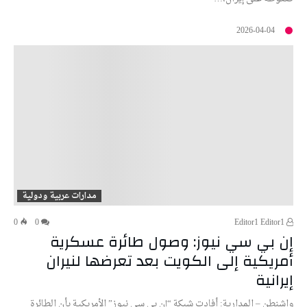
2026-04-04
مدارات عربية ودولية
0
0
Editor1 Editor1
إن بي سي نيوز: وصول طائرة عسكرية
أمريكية إلى الكويت بعد تعرضها لنيران
إيرانية
واشنطن – المدارية: أفادت شبكة “إن بي سي نيوز” الأمريكية بأن الطائرة