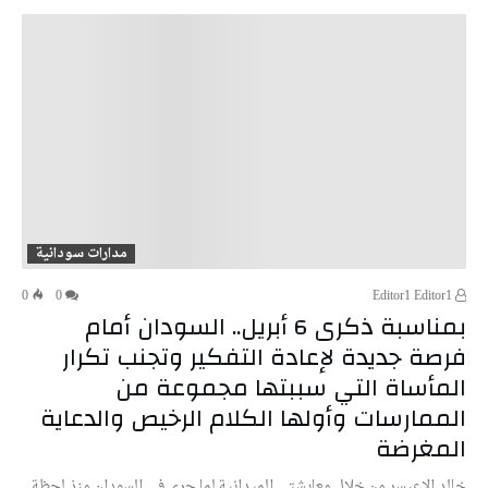
مدارات سودانية
0
0
Editor1 Editor1
بمناسبة ذكرى 6 أبريل.. السودان أمام
فرصة جديدة لإعادة التفكير وتجنب تكرار
المأساة التي سببتها مجموعة من
الممارسات وأولها الكلام الرخيص والدعاية
المغرضة
خالد الإعيسر من خلال معايشتي الميدانية لما جرى في السودان منذ لحظة