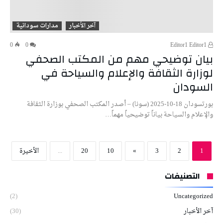
آخر الأخبار
مدارات سودانية
0
0
Editor1 Editor1
بيان توضيحي مهم من المكتب الصحفي
لوزارة الثقافة والإعلام والسياحة في
السودان
بورتسودان 18-10-2025 (سونا) – أصدر المكتب الصحفي بوزارة الثقافة
والإعلام والسياحة بياناً توضيحياً مهماً…
1
2
3
»
10
20
...
‫الأخيرة‬
التصنيفات
(2)
Uncategorized
آخر الأخبار
(30)