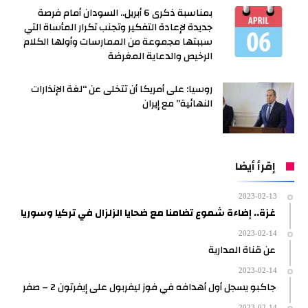
بمناسبة ذكرى 6 أبريل.. السودان أمام فرصة
جديدة لإعادة التفكير وتجنب تكرار المأساة التي
سببتها مجموعة من الممارسات وأولها الكلام
الرخيص والدعاية المغرضة
روسيا: على أمريكا أن تتخلى عن “لغة الإنذارات
النهائية” مع إيران
إقرأ أيضا
2023-02-13
غزة.. إضاءة شموع تضامنا مع ضحايا الزلزال في تركيا وسوريا
2023-02-14
عن قناة المدارية
2023-02-14
جاكبو يسجل أول أهدافه في فوز ليفربول على إيفرتون 2 – صفر