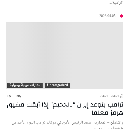
الرامية…
2026-04-05
Uncategorized
مدارات عربية ودولية
0
0
Editor1 Editor1
ترامب يتوعد إيران “بالجحيم” إذا أبقت مضيق
هرمز مغلقا
واشنطن – المدارية: صعد الرئيس الأمريكي دونالد ترامب اليوم الأحد من
ضغوطه على إيران،…