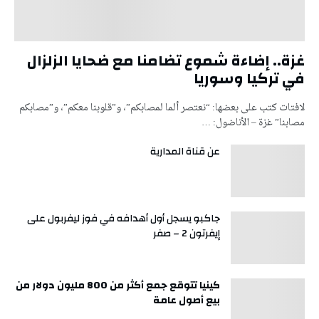
غزة.. إضاءة شموع تضامنا مع ضحايا الزلزال
في تركيا وسوريا
لافتات كتب على بعضها: “نعتصر ألما لمصابكم”، و”قلوبنا معكم”، و”مصابكم
مصابنا” غزة – الأناضول: …
عن قناة المدارية
جاكبو يسجل أول أهدافه في فوز ليفربول على
إيفرتون 2 – صفر
كينيا تتوقع جمع أكثر من 800 مليون دولار من
بيع أصول عامة