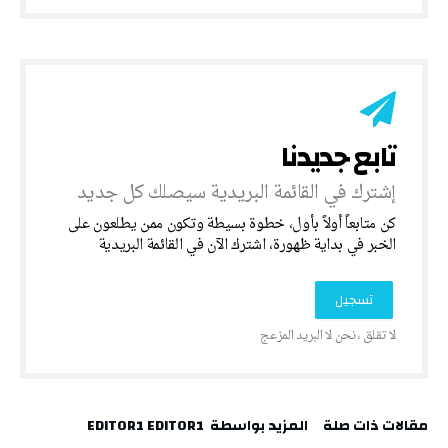
‎كن متابعاً أولاً بأول، خطوة بسيطة وتكون ممن يطلعون على
الخبر في بداية ظهورة، اشترك الآن في القائمة البريدية
‫مقالات ذات صلة‬
‫‫المزيد بواسطة‬ ‬ EDITOR1 EDITOR1