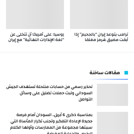
ترامب يتوعد إيران “بالجحيم” إذا
روسيا: على أمريكا أن تتخلى عن
أبقت مضيق هرمز مغلقا
“لغة الإنذارات النهائية” مع إيران
مقالات ساخنة
تحذير رسمي من حسابات منتحلة تستهدف الجيش
السوداني وتبث حملات تضليل على وسائل
التواصل
بمناسبة ذكرى 6 أبريل.. السودان أمام فرصة
جديدة لإعادة التفكير وتجنب تكرار المأساة التي
سببتها مجموعة من الممارسات وأولها الكلام
الرخيص والدعاية المغرضة