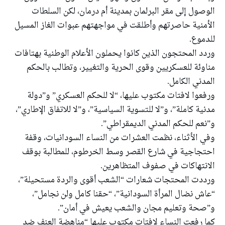
الوصول إلى مقر البرلمان بمدينة أم درمان، لكن السلطات
الأمنية حاصرتهم وأطلقت في مواجهتهم عبوات الغاز المسيل
للدموع.
وردد المحتجون الذين كانوا يحملون الأعلام الوطنية بهتافات
مناوئة للعسكريين وقوى الحرية والتغيير، وتطالب بالحكم
المدني الكامل.
ورفعوا لافتات مكتوب عليها، “لا للحكم العسكري” و”دولة
مدنية كاملة”، و”لا للتسوية السياسية”، و”لا للاتفاق الإطاري”،
و”نعم للحكم المدني الديمقراطي”.
وفي الأثناء، نظمت العشرات من النساء السودانيات، وقفة
احتجاجية في شارع القصر وسط الخرطوم، للمطالبة بوقف
الانتهاكات في صفوف المتظاهرين.
ورددت المحتجات شعارات “الشعب أقوى والردة مستحيلة”،
“عاش نضال المرأة السودانية”، “حقنا كامل ولن نجامل”،
و”صحة وتعليم مجان والشعب يعيش في أمان”.
كما رفعت النساء لافتات مكتوب عليها “مناهضة العنف ضد