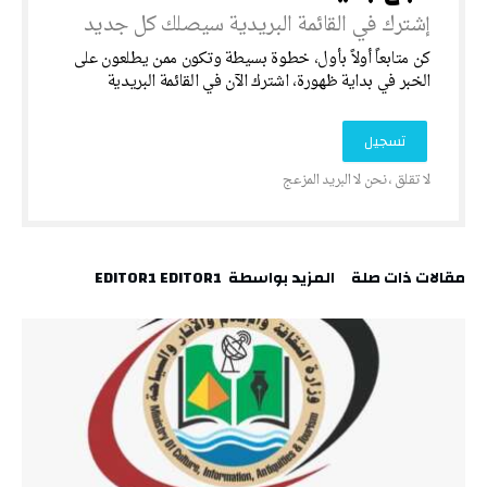
‎كن متابعاً أولاً بأول، خطوة بسيطة وتكون ممن يطلعون على
الخبر في بداية ظهورة، اشترك الآن في القائمة البريدية
‫مقالات ذات صلة‬
‫‫المزيد بواسطة‬ ‬ EDITOR1 EDITOR1