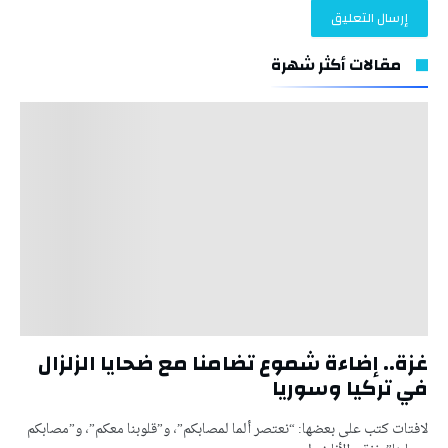
مقالات أكثر شهرة
غزة.. إضاءة شموع تضامنا مع ضحايا الزلزال
في تركيا وسوريا
لافتات كتب على بعضها: “نعتصر ألما لمصابكم”، و”قلوبنا معكم”، و”مصابكم