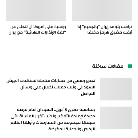
ترامب يتوعد إيران “بالجحيم” إذا
روسيا: على أمريكا أن تتخلى عن
أبقت مضيق هرمز مغلقا
“لغة الإنذارات النهائية” مع إيران
مقالات ساخنة
تحذير رسمي من حسابات منتحلة تستهدف الجيش
السوداني وتبث حملات تضليل على وسائل
التواصل
بمناسبة ذكرى 6 أبريل.. السودان أمام فرصة
جديدة لإعادة التفكير وتجنب تكرار المأساة التي
سببتها مجموعة من الممارسات وأولها الكلام
الرخيص والدعاية المغرضة