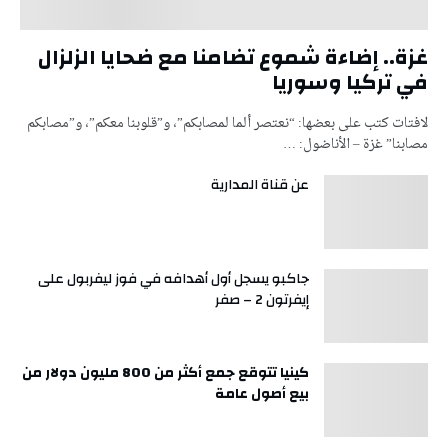
غزة.. إضاءة شموع تضامنا مع ضحايا الزلزال
في تركيا وسوريا
لافتات كتب على بعضها: “نعتصر ألما لمصابكم”، و”قلوبنا معكم”، و”مصابكم
مصابنا” غزة – الأناضول: …
عن قناة المدارية
جاكبو يسجل أول أهدافه في فوز ليفربول على
إيفرتون 2 – صفر
كينيا تتوقع جمع أكثر من 800 مليون دولار من
بيع أصول عامة