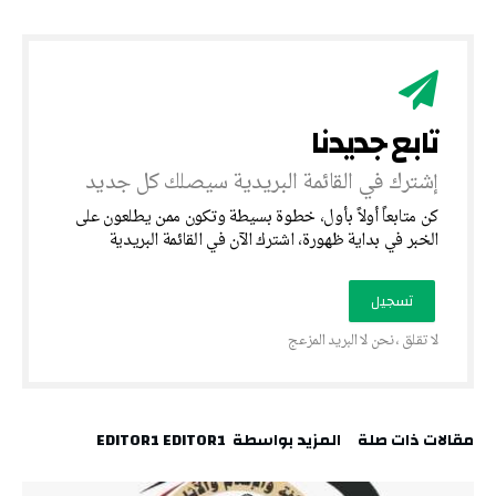
‎كن متابعاً أولاً بأول، خطوة بسيطة وتكون ممن يطلعون على
الخبر في بداية ظهورة، اشترك الآن في القائمة البريدية
‫مقالات ذات صلة‬
‫‫المزيد بواسطة‬ ‬ EDITOR1 EDITOR1