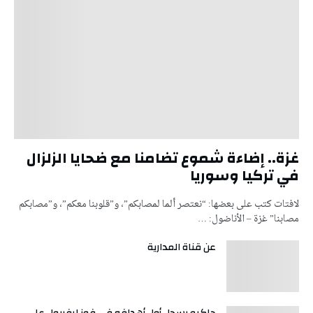
غزة.. إضاءة شموع تضامنا مع ضحايا الزلزال
في تركيا وسوريا
لافتات كتب على بعضها: “نعتصر ألما لمصابكم”، و”قلوبنا معكم”، و”مصابكم
مصابنا” غزة – الأناضول: …
عن قناة المدارية
جاكبو يسجل أول أهدافه في فوز ليفربول على