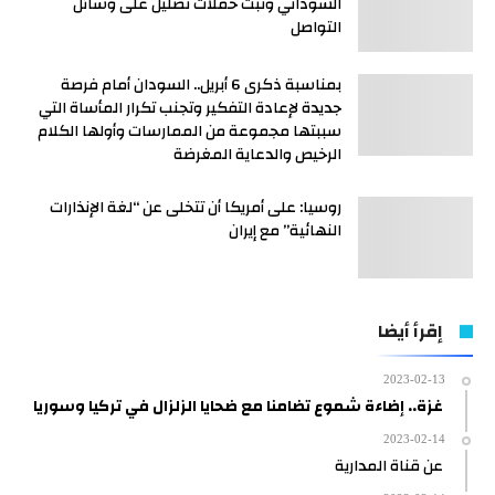
السوداني وتبث حملات تضليل على وسائل
التواصل
بمناسبة ذكرى 6 أبريل.. السودان أمام فرصة
جديدة لإعادة التفكير وتجنب تكرار المأساة التي
سببتها مجموعة من الممارسات وأولها الكلام
الرخيص والدعاية المغرضة
روسيا: على أمريكا أن تتخلى عن “لغة الإنذارات
النهائية” مع إيران
إقرأ أيضا
2023-02-13
غزة.. إضاءة شموع تضامنا مع ضحايا الزلزال في تركيا وسوريا
2023-02-14
عن قناة المدارية