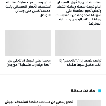
بمناسبة ذكرى 6 أبريل.. السودان
تحذير رسمي من حسابات منتحلة
أمام فرصة جديدة لإعادة التفكير
تستهدف الجيش السوداني وتبث
وتجنب تكرار المأساة التي
حملات تضليل على وسائل
سببتها مجموعة من الممارسات
التواصل
وأولها الكلام الرخيص والدعاية
المغرضة
ترامب يتوعد إيران “بالجحيم” إذا
روسيا: على أمريكا أن تتخلى عن
أبقت مضيق هرمز مغلقا
“لغة الإنذارات النهائية” مع إيران
مقالات ساخنة
تحذير رسمي من حسابات منتحلة تستهدف الجيش