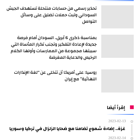
تحذير رسمي من حسابات منتحلة تستهدف الجيش
السوداني وتبث حملات تضليل على وسائل
التواصل
بمناسبة ذكرى 6 أبريل.. السودان أمام فرصة
جديدة لإعادة التفكير وتجنب تكرار المأساة التي
سببتها مجموعة من الممارسات وأولها الكلام
الرخيص والدعاية المغرضة
روسيا: على أمريكا أن تتخلى عن “لغة الإنذارات
النهائية” مع إيران
إقرأ أيضا
2023-02-13
غزة.. إضاءة شموع تضامنا مع ضحايا الزلزال في تركيا وسوريا
2023-02-14