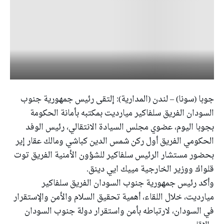
جوبا (سونا) – لندن (المدارية): إلتقى رئيس جمهورية جنوب
السودان الفريق سلفاكير ميارديت بمكتبه بأمانة الحكومة
بجوبا اليوم، عضوي مجلس السيادة الانتقالي، رئيس الوفد
الحكومي الفريق أول ركن شمس الدين كباشي ومالك عقار إير
بحضور مستشار الرئيس سلفاكير للشؤون الأمنية الفريق توت
قلواك ووزير الخارجية مييك ايي دينق.
وأكد رئيس جمهورية جنوب السودان الفريق سلفاكير
ميارديت، خلال اللقاء، أهمية تحقيق السلام والأمن والإستقرار
في السودان، لارتباطه بأمن واستقرار دولة جنوب السودان