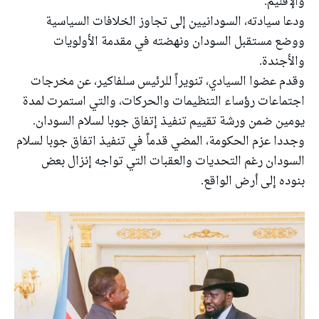
والإقليم.
ودعا سيادته، السودانيين إلى تجاوز الخلافات السياسية
ووضع مستقبل السودان ونهضته في مقدمة الأولويات
والأجندة.
وقدم عضوا السيادي، تنويراً للرئيس سلفاكير، عن مخرجات
اجتماعات رؤساء التنظيمات والحركات، والتي استمرت لمدة
يومين ضمن ورشة تقييم تنفيذ إتفاق جوبا لسلام السودان.
وجددا عزم الحكومة، المضي قدماً في تنفيذ اتفاق جوبا لسلام
السودان رغم التحديات والعقبات التي تواجه إنزال بعض
بنوده إلى أرض الواقع.