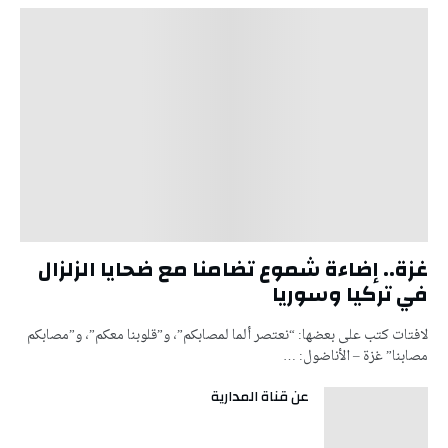
غزة.. إضاءة شموع تضامنا مع ضحايا الزلزال
في تركيا وسوريا
لافتات كتب على بعضها: “نعتصر ألما لمصابكم”، و”قلوبنا معكم”، و”مصابكم
مصابنا” غزة – الأناضول: …
عن قناة المدارية