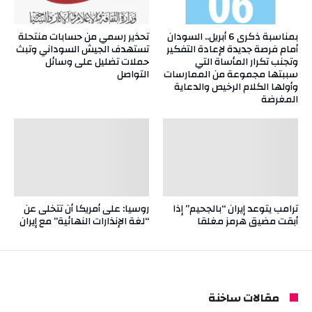
بمناسبة ذكرى 6 أبريل.. السودان
تحذير رسمي من حسابات منتحلة
أمام فرصة جديدة لإعادة التفكير
تستهدف الجيش السوداني وتبث
وتجنب تكرار المأساة التي
حملات تضليل على وسائل
سببتها مجموعة من الممارسات
التواصل
وأولها الكلام الرخيص والدعاية
المغرضة
ترامب يتوعد إيران “بالجحيم” إذا
روسيا: على أمريكا أن تتخلى عن
أبقت مضيق هرمز مغلقا
“لغة الإنذارات النهائية” مع إيران
مقالات ساخنة