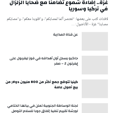
غزة.. إضاءة شموع تضامنا مع ضحايا الزلزال
في تركيا وسوريا
لافتات كتب على بعضها: “نعتصر ألما لمصابكم”، و”قلوبنا معكم”، و”مصابكم
مصابنا” غزة – الأناضول: …
عن قناة المدارية
جاكبو يسجل أول أهدافه في فوز ليفربول على
إيفرتون 2 – صفر
كينيا تتوقع جمع أكثر من 800 مليون دولار من
بيع أصول عامة
لجنة الوساطة الجنوبية تعلن في بيانها الختامي
لورشة تقييم تنفيذ إتفاق جوبا للسلام التوصل