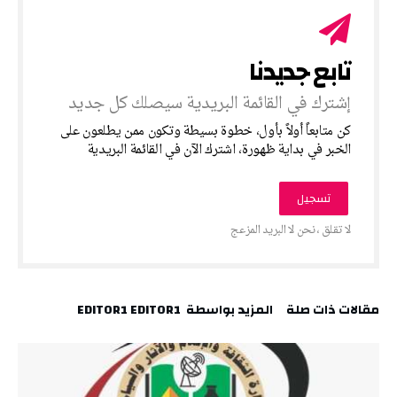
‎كن متابعاً أولاً بأول، خطوة بسيطة وتكون ممن يطلعون على
الخبر في بداية ظهورة، اشترك الآن في القائمة البريدية
‫مقالات ذات صلة‬
‫‫المزيد بواسطة‬ ‬ EDITOR1 EDITOR1