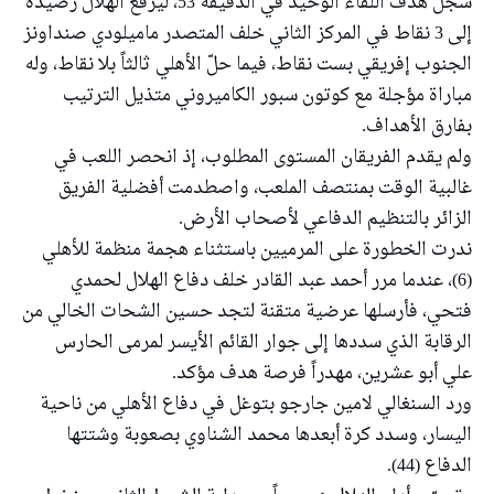
سجّل هدف اللقاء الوحيد في الدقيقة 53، ليرفع الهلال رصيده
إلى 3 نقاط في المركز الثاني خلف المتصدر ماميلودي صنداونز
الجنوب إفريقي بست نقاط، فيما حلّ الأهلي ثالثاً بلا نقاط، وله
مباراة مؤجلة مع كوتون سبور الكاميروني متذيل الترتيب
بفارق الأهداف.
ولم يقدم الفريقان المستوى المطلوب، إذ انحصر اللعب في
غالبية الوقت بمنتصف الملعب، واصطدمت أفضلية الفريق
الزائر بالتنظيم الدفاعي لأصحاب الأرض.
ندرت الخطورة على المرميين باستثناء هجمة منظمة للأهلي
(6)، عندما مرر أحمد عبد القادر خلف دفاع الهلال لحمدي
فتحي، فأرسلها عرضية متقنة لتجد حسين الشحات الخالي من
الرقابة الذي سددها إلى جوار القائم الأيسر لمرمى الحارس
علي أبو عشرين، مهدراً فرصة هدف مؤكد.
ورد السنغالي لامين جارجو بتوغل في دفاع الأهلي من ناحية
اليسار، وسدد كرة أبعدها محمد الشناوي بصعوبة وشتتها
الدفاع (44).