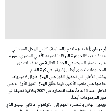
أم درمان (أ ف ب) – لندن (المدارية): كرّس الهلال السوداني
عقدة ملعبه “الجوهرة الزرقاء” لضيفه الأهلي المصري، بفوزه
عليه 1-صفر السبت، في الجولة الثانية من منافسات دور
المجموعات لدوري أبطال إفريقيا في كرة القدم.
وفشل الأهلي في تحقيق الفوز على الهلال طوال 6 مباريات
خاضها على ملعب الأخير، فيما حقّق الهلال الفوز الأول له على
الاهلي منذ 16 عاماً، عقب انتصاره في 2007 بثلاثية نظيفة في
دور المجموعات أيضاً.
ويدين الهلال بانتصاره المهم إلى الكونغولي ماكابي ليليبو الذي