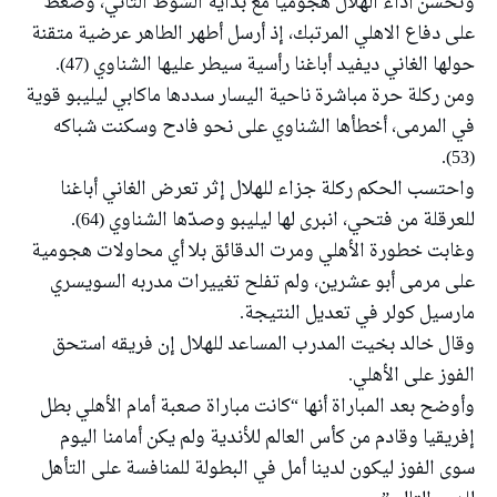
وتحسّن أداء الهلال هجومياً مع بداية الشوط الثاني، وضغط
على دفاع الاهلي المرتبك، إذ أرسل أطهر الطاهر عرضية متقنة
حولها الغاني ديفيد أباغنا رأسية سيطر عليها الشناوي (47).
ومن ركلة حرة مباشرة ناحية اليسار سددها ماكابي ليليبو قوية
في المرمى، أخطأها الشناوي على نحو فادح وسكنت شباكه
(53).
واحتسب الحكم ركلة جزاء للهلال إثر تعرض الغاني أباغنا
للعرقلة من فتحي، انبرى لها ليليبو وصدّها الشناوي (64).
وغابت خطورة الأهلي ومرت الدقائق بلا أي محاولات هجومية
على مرمى أبو عشرين، ولم تفلح تغييرات مدربه السويسري
مارسيل كولر في تعديل النتيجة.
وقال خالد بخيت المدرب المساعد للهلال إن فريقه استحق
الفوز على الأهلي.
وأوضح بعد المباراة أنها “كانت مباراة صعبة أمام الأهلي بطل
إفريقيا وقادم من كأس العالم للأندية ولم يكن أمامنا اليوم
سوى الفوز ليكون لدينا أمل في البطولة للمنافسة على التأهل