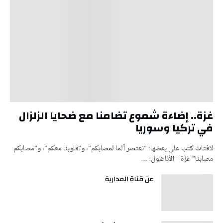
غزة.. إضاءة شموع تضامنا مع ضحايا الزلزال
في تركيا وسوريا
لافتات كتب على بعضها: “نعتصر ألما لمصابكم”، و”قلوبنا معكم”، و”مصابكم
مصابنا” غزة – الأناضول: …
عن قناة المدارية