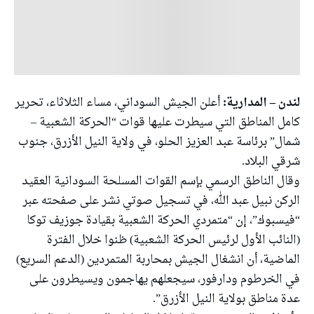
لندن – المدارية:
أعلن الجيش السوداني، مساء الثلاثاء، تحرير
كامل المناطق التي سيطرت عليها قوات “الحركة الشعبية –
شمال” برئاسة عبد العزيز الحلو، في ولاية النيل الأزرق، جنوب
شرقي البلاد.
وقال الناطق الرسمي بإسم القوات المسلحة السودانية العقيد
الركن نبيل عبد الله، في تسجيل صوتي نشر على صفحته عبر
“فيسبوك”، إن “متمردي الحركة الشعبية بقيادة جوزيف توكا
(النائب الأول لرئيس الحركة الشعبية) ظنوا خلال الفترة
الماضية، أن انشغال الجيش بمحاربة المتمردين (الدعم السريع)
في الخرطوم ودارفور، سيجعلهم يهاجمون ويسيطرون على
عدة مناطق بولاية النيل الأزرق”.