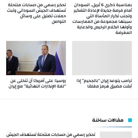
بمناسبة ذكرى 6 أبريل.. السودان
تحذير رسمي من حسابات منتحلة
أمام فرصة جديدة لإعادة التفكير
تستهدف الجيش السوداني وتبث
وتجنب تكرار المأساة التي
حملات تضليل على وسائل
سببتها مجموعة من الممارسات
التواصل
وأولها الكلام الرخيص والدعاية
المغرضة
ترامب يتوعد إيران “بالجحيم” إذا
روسيا: على أمريكا أن تتخلى عن
أبقت مضيق هرمز مغلقا
“لغة الإنذارات النهائية” مع إيران
مقالات ساخنة
تحذير رسمي من حسابات منتحلة تستهدف الجيش