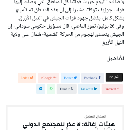
وأضاف: “اليوم حررت قواتنا كل المناطق التي وصلت إليها
قوات جوزيف توكا”، مشيرا إلى أن هذه المناطق تم تأمينها
بشكل كامل، بفضل جهود قوات الجيش في النيل الأزرق.
وفي 26 يوليو/ تموز الماضي، قال مسؤول حكومي سوداني، إن
الجيش يتصدى لهجوم من الحركة الشعبية- شمال على ولاية
النيل الأزرق.
الأناضول
‫‫ شاركها‬
Reddit
Google+
Twitter
Facebook
Tumblr
Linkedin
Pinterest
هيئات إغاثة: لا عذر للمجتمع الدولي