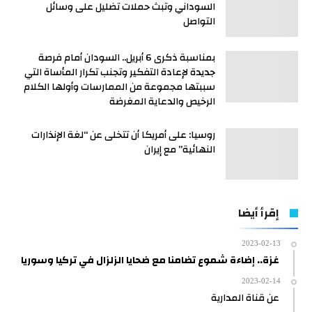
السوداني وتبث حملات تضليل على وسائل
التواصل
بمناسبة ذكرى 6 أبريل.. السودان أمام فرصة
جديدة لإعادة التفكير وتجنب تكرار المأساة التي
سببتها مجموعة من الممارسات وأولها الكلام
الرخيص والدعاية المغرضة
روسيا: على أمريكا أن تتخلى عن “لغة الإنذارات
النهائية” مع إيران
إقرأ أيضا
2023-02-13
غزة.. إضاءة شموع تضامنا مع ضحايا الزلزال في تركيا وسوريا
2023-02-14
عن قناة المدارية