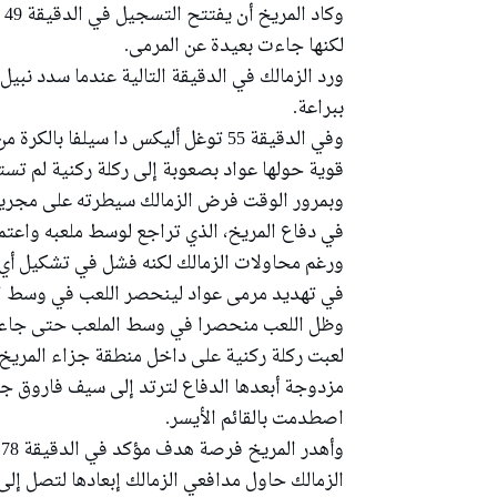
وك
لكنها جاءت بعيدة عن المرمى.
ورد الزمالك في الدقيقة التالية عندما سدد نب
ببراعة.
وفي الدقيقة 55 توغل أليكس دا سيلف
قوية حولها عواد بصعوبة إلى ركلة ركنية لم تست
وبمرور الوقت فرض الزمالك سيطرته على مجريات
في دفاع المريخ، الذي تراجع لوسط ملعبه واعت
ورغم محاولات الزمالك لكنه فشل في تشكيل أي
في تهديد مرمى عواد لينحصر اللعب في وسط ا
لعبت ركلة ركنية على داخل منطقة جزاء المريخ
مزدوجة أبعدها الدفاع لترتد إلى سيف فاروق جع
اصطدمت بالقائم الأيسر.
و
الزمالك حاول مدافعي الزمالك إبعادها لتصل إل