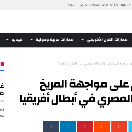
سابات منتحلة تستهدف الجيش السود...
 أن تتخلى عن “لغة الإنذ...
“بالجحيم” إذا أب...
مدارات القرن الأفريقي
مدارات عربية ودولية
فيديو
ول طائرة عسكرية أمريكية إلى ا...
 المريخ السوداني والزمالك المصري في أبطال أفريقيا
 على مواجهة المريخ
غز
ضح
لمصري في أبطال أفريقيا
-13
لاف
معك