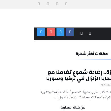
مقالات أكثر شهرة
ة.. إضاءة شموع تضامنا مع
ايا الزلزال في تركيا وسوريا
2023-02
تات كتب على بعضها: “نعتصر ألما لمصابكم”، و”قلوبنا
م”، و”مصابكم مصابنا” غزة – الأناضول: …
عن قناة المدارية