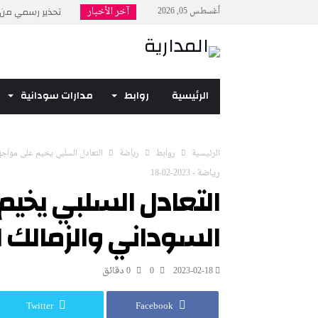
آخر الأخبار
أغسطس 05, 2026
تحذير رسمي من ح
بمناسبة ذكرى 6 أبريل.. السودان أمام فرصة جديدة...
روسيا: على أمريكا
ترامب يتوعد إيران 
الرئيسية
روابط
مدارات سودانية
إن بي سي نيوز: وص
‫الرئيسية‬
روابط
رياضة
التعادل السلبي يخيم على مواجهة
رياضة
-
2023-02-18
التعادل السلبي يخيم
السوداني والزمالك ا
2023-02-18
0
0 ‫دقائق‬
Twitter
Facebook