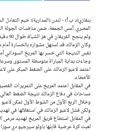
بنغازي(د ب أ) – لندن (المدارية): خيم التعادل 
المصري، أمس الجمعة، ضمن منافسات الجولة الثان
ولم ينجح الفريقان في هز الشباك طوال 90 دقيقة، ليحصدا أول نقطة في مشوارهما بالبطولة.
نفس النتيجة التي خسر بها المريخ السوداني أم
وجاءت بداية المباراة متوسطة المستوى وسرعا
اعتمد لاعبو الزمالك على الضغط المبكر على لا
الأخطاء.
في المقابل اعتمد المريخ على التمريرات القصي
مساحات في دفاع الزمالك نتيجة الضغط العالي 
وخلال الربع الأول من الشوط الأول تمكن لاعبو 
ولكن فشل لاعبو الزمالك في استغلالها في ته
في المقابل استطاع فريق المريخ تهديد مرمى ال
لعبت كرة عرضية قابلها باولو سيرجيو دي سوزا 