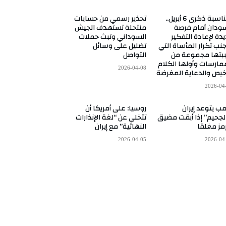
بمناسبة ذكرى 6 أبريل..
تحذير رسمي من حسابات
ودان أمام فرصة
منتحلة تستهدف الجيش
دة لإعادة التفكير
السوداني وتبث حملات
نب تكرار المأساة التي
تضليل على وسائل
بتها مجموعة من
التواصل
مارسات وأولها الكلام
2026-04-08
خيص والدعاية المغرضة
2026-04
مب يتوعد إيران
روسيا: على أمريكا أن
لجحيم” إذا أبقت مضيق
تتخلى عن “لغة الإنذارات
مز مغلقا
النهائية” مع إيران
2026-04-05
2026-04