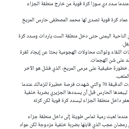
اد المريخ أن يفتتح التسجيل في الدقيقة 49 عندما سدد دي سوزا كرة قوية من خارج منطقة الجزاء
يل عماد كرة قوية تصدى لها محمد المصطفى حارس المريخ
ا بالكرة من الناحية اليمنى حتى دخل منطقة الست ياردات وسدد كرة
غل.
 اللقاء وتوالت محاولات الهجومية بحثا عن إيجاد ثغرة
مد على شن الهجمات.
 خطورة حقيقية على مرمى المريخ، الذي فشل هو الآخر
لملعب.
وظل اللعب منحصرا في وسط الملعب حتى جاءت الدقيقة 70 والتي شهدت فرصة خطيرة للزمالك عندما
 ليبعدها الحارس قبل أن يسددها الجزيري بضربة خلفية
فر داخل منطقة الجزاء ليسدد كرة قوية لكن كرته
أهدر المريخ فرصة هدف مؤكد في الدقيقة 78 عندما لعبت رمية تماس طويلة إلى داخل منطقة جزاء
ى رمضان عجب الذي قابلها بضربة خلفية مزدوجة لكن عواد