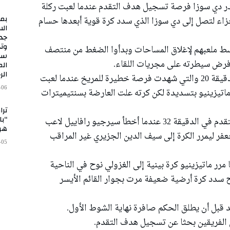
الثانية في الدقيقة 13 حيث أهدر دي سوزا فرصة تسجيل هدف التقدم عندما لعبت ركلة
زاء لتصل إلى دي سوزا الذي سدد كرة قوية أبعدها حسام
الس
جدي
وتج
وسط ملعبهم لإغلاق المساحات وبدأوا الضغط من منتصف
سب
 فرض سيطرته على مجريات اللقاء.
الم
الر
وانحصر اللعب في وسط الملعب حتى جاءت الدقيقة 20 والتي شهدت فرصة خطيرة للمريخ عندما لعبت
-06
 ماتيزينيو بتسديدة لكن كرته علت العارضة بسنتيميترات
ترا
“با
وكاد الزمالك ان يباغت المريخ بتسجيل هدف التقدم في الدقيقة 32 عندما أخطأ سيرجيو رافاييل لاعب
هر
فر ليمرر الكرة إلى سيف الدين الجزيري غير المراقب
-05
 بفرصة خطيرة في الدقيقة 40 عندما مرر ماتيزينيو كرة بينية إلى الغزولي نوح في الناحية
 سدد كرة أرضية ضعيفة مرت بجوار القائم الأيسر
 قبل أن يطلق الحكم صافرة نهاية الشوط الأول.
 الفريقين بحثا عن تسجيل هدف التقدم.