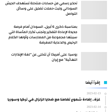
تحذير رسمي من حسابات منتحلة تستهدف الجيش
السوداني وتبث حملات تضليل على وسائل
التواصل
بمناسبة ذكرى 6 أبريل.. السودان أمام فرصة
جديدة لإعادة التفكير وتجنب تكرار المأساة التي
سببتها مجموعة من الممارسات وأولها الكلام
الرخيص والدعاية المغرضة
روسيا: على أمريكا أن تتخلى عن “لغة الإنذارات
النهائية” مع إيران
إقرأ أيضا
2023-02-13
غزة.. إضاءة شموع تضامنا مع ضحايا الزلزال في تركيا وسوريا
2023-02-14