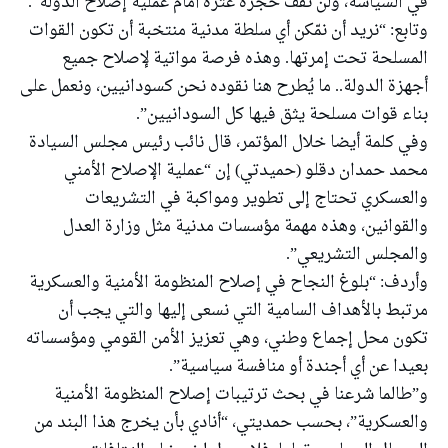
في السياسة، ولن نقف حجرة عثرة أمام عملية إصلاح الدولة”.
وتابع: “نريد أن نمّكن أي سلطة مدنية منتخبة أن تكون القوات
المسلحة تحت إمرتها. وهذه فرصة مواتية لإصلاح جميع
أجهزة الدولة.. ما يُطرح هنا نقوده نحن كسودانيين، ونعمل على
بناء قوات مسلحة يثق فيها كل السودانيين”.
وفي كلمة أيضا خلال المؤتمر، قال نائب رئيس مجلس السيادة
محمد حمدان دقلو (حميدتي) إن “عملية الإصلاح الأمني
والعسكري تحتاج إلى تطوير ومواكبة في التشريعات
والقوانين، وهذه مهمة مؤسسات مدنية مثل وزارة العدل
والمجلس التشريعي”.
وأردف: “بلوغ النجاح في إصلاح المنظومة الأمنية والعسكرية
مرتبط بالأهداف السامية التي نسعى إليها والتي يجب أن
تكون محل إجماع وطني، وهي تعزيز الأمن القومي ومؤسساته
بعيدا عن أي أجندة أو منافسة سياسية”.
و”طالما شرعنا في بحث ترتيبات إصلاح المنظومة الأمنية
والعسكرية”، بحسب حمديتي، “أنادي بأن يخرج هذا البند من