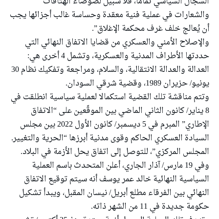
السجال السياسي تماما، فلا سبيل لضوضاء الهتافات
والشعارات في عملية فنية معقدة وحساسة غالب أجزائها يجب
أن يُعالج خلف غرف محكمة الإغلاق”.
والإصلاح الأمني والعسكري من قضايا الاتفاق النهائي التي
حددتها الأطراف المدنية والعسكرية، وتشمل 4 أخرى هي:
العدالة والعدالة الانتقالية، والسلام، ومراجعة وتفكيك نظام 30
يونيو/ حزيران 1989، وقضية شرقي السودان.
وتتم مناقشة تلك القضية استكمالا لعملية سياسية انطلقت في
8 يناير/ كانون الثاني الماضي بين الموقّعين على “الاتفاق
الإطاري” المبرم في 5 ديسمبر/ كانون الأول 2022 بين مجلس
السيادة العسكري الحاكم وقوى مدنية أبرزها “الحرية والتغييرـ
المجلس المركزي”، للتوصل إلى اتفاق يحل الأزمة في البلاد.
وفي 19 مارس/ آذار الجاري، أعلن المتحدث باسم العملية
السياسية النهائية خالد عمر يوسف أنه سيتم توقيع الاتفاق
النهائي بين الفرقاء مطلع أبريل/ نيسان المقبل، ويبدأ تشكيل
حكومة جديدة في 11 من الشهر ذاته.