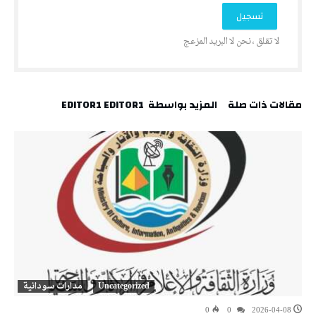
‫مقالات ذات صلة‬
‫‫المزيد بواسطة‬ ‬ EDITOR1 EDITOR1
Uncategorized
مدارات سودانية
0
0
2026-04-08