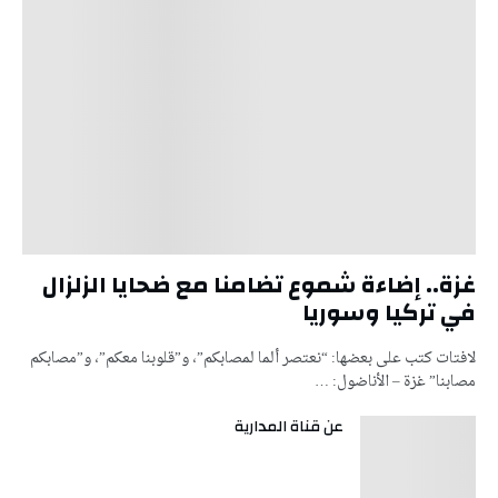
غزة.. إضاءة شموع تضامنا مع ضحايا الزلزال
في تركيا وسوريا
لافتات كتب على بعضها: “نعتصر ألما لمصابكم”، و”قلوبنا معكم”، و”مصابكم
مصابنا” غزة – الأناضول: …
عن قناة المدارية